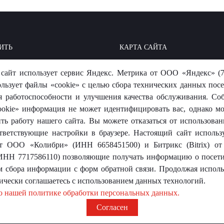
ИТЬ
КАРТА САЙТА
ОИТЬ: БАЗА ЗНАНИЙ
МЫ В СОЦСЕТЯХ
сайт использует сервис Яндекс. Метрика от ООО «Яндекс» (7
-ОТВЕТ
ользует файлы «cookie» с целью сбора технических данных посе
я работоспособности и улучшения качества обслуживания. Со
okie» информация не может идентифицировать вас, однако м
ть работу нашего сайта. Вы можете отказаться от использовани
тветствующие настройки в браузере. Настоящий сайт использ
 от ООО «Колибри» (ИНН 6658451500) и Битрикс (Bitrix) 
носит исключительно информационный характер и ни при каких
ИНН 7717586110) позволяющие получать информацию о посети
той.
м сбора информации с форм обратной связи. Продолжая использ
ически соглашаетесь с использованием данных технологий.
о нашей политике обработки персональных данных.
Согласен
оревит»