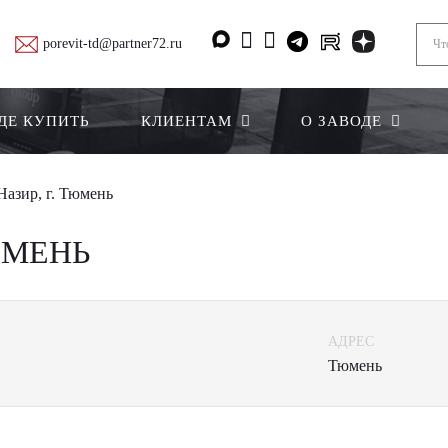
porevit-td@partner72.ru
ДЕ КУПИТЬ
КЛИЕНТАМ
О ЗАВОДЕ
азир, г. Тюмень
ЮМЕНЬ
АДРЕС
Тюмень