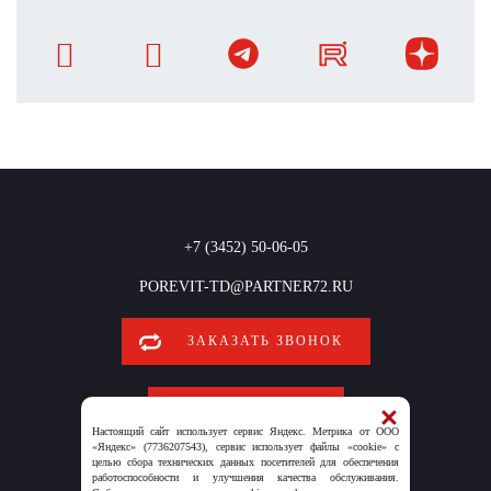
+7 (3452) 50-06-05
POREVIT-TD@PARTNER72.RU
ЗАКАЗАТЬ ЗВОНОК
ОБРАТНАЯ СВЯЗЬ
Настоящий сайт использует сервис Яндекс. Метрика от ООО
«Яндекс» (7736207543), сервис использует файлы «cookie» с
целью сбора технических данных посетителей для обеспечения
работоспособности и улучшения качества обслуживания.