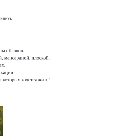
 ключ.
ных блоков.
, мансардной, плоской.
я.
каций.
в которых хочется жить!