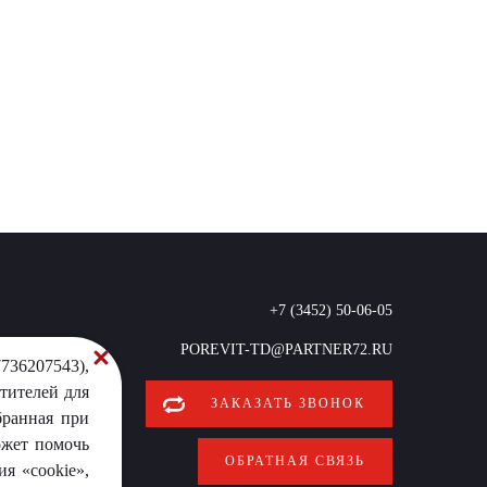
+7 (3452) 50-06-05
POREVIT-TD@PARTNER72.RU
736207543),
тителей для
ЗАКАЗАТЬ ЗВОНОК
бранная при
ожет помочь
ОБРАТНАЯ СВЯЗЬ
я «cookie»,