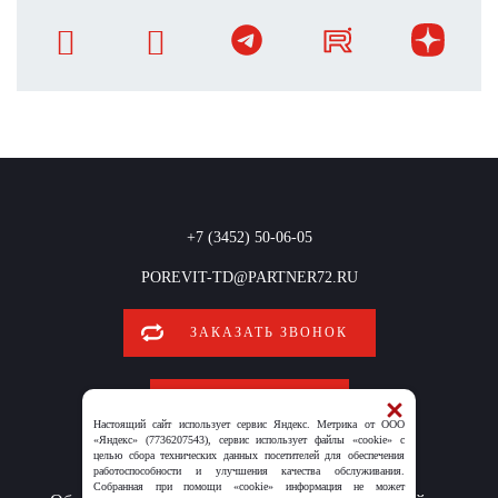
+7 (3452) 50-06-05
POREVIT-TD@PARTNER72.RU
ЗАКАЗАТЬ ЗВОНОК
ОБРАТНАЯ СВЯЗЬ
Настоящий сайт использует сервис Яндекс. Метрика от ООО
«Яндекс» (7736207543), сервис использует файлы «cookie» с
целью сбора технических данных посетителей для обеспечения
работоспособности и улучшения качества обслуживания.
Собранная при помощи «cookie» информация не может