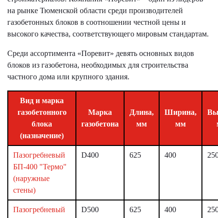
на рынке Тюменской области среди производителей
газобетонных блоков в соотношении честной цены и
высокого качества, соответствующего мировым стандартам.
Среди ассортимента «Поревит» девять основных видов
блоков из газобетона, необходимых для строительства
частного дома или крупного здания.
Вид и марка
газобетонного
Марка
Длина,
Ширина,
Вы
блока
газобетона
мм
мм
(назначение)
Пазогребневый
D400
625
400
25
БП-400 "Термо"
(наружные
стены)
Пазогребневый
D500
625
400
25