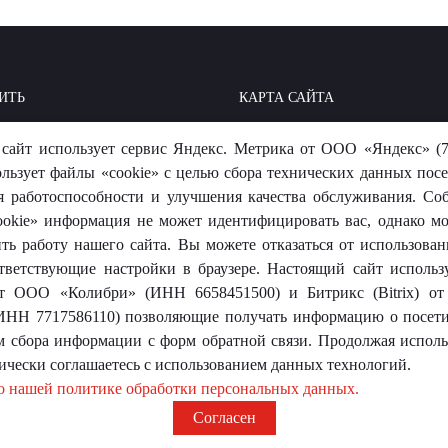
ИТЬ
КАРТА САЙТА
ОИТЬ: БАЗА ЗНАНИЙ
МЫ В СОЦСЕТЯХ
сайт использует сервис Яндекс. Метрика от ООО «Яндекс» (7
-ОТВЕТ
ользует файлы «cookie» с целью сбора технических данных посе
я работоспособности и улучшения качества обслуживания. Со
okie» информация не может идентифицировать вас, однако м
ть работу нашего сайта. Вы можете отказаться от использовани
тветствующие настройки в браузере. Настоящий сайт использ
 от ООО «Колибри» (ИНН 6658451500) и Битрикс (Bitrix) 
носит исключительно информационный характер и ни при каких
ИНН 7717586110) позволяющие получать информацию о посети
той.
м сбора информации с форм обратной связи. Продолжая использ
ически соглашаетесь с использованием данных технологий.
о нашей политике обработки персональных данных.
Согласен
оревит»