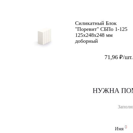
Силикатный Блок
"Поревит" СБПо 1-125
125х248х248 мм
доборный
71,96 ₽/шт.
НУЖНА ПО
Заполн
Имя