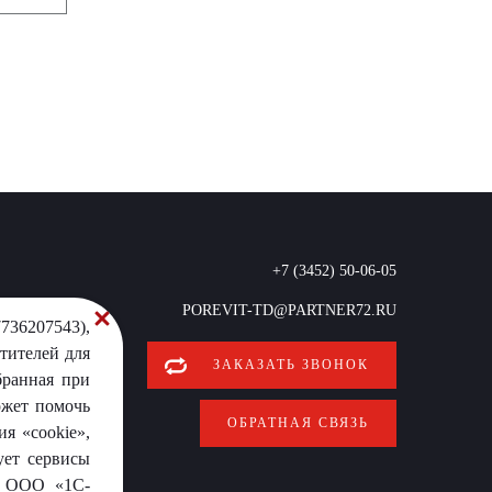
+7 (3452) 50-06-05
POREVIT-TD@PARTNER72.RU
736207543),
тителей для
ЗАКАЗАТЬ ЗВОНОК
бранная при
ожет помочь
ОБРАТНАЯ СВЯЗЬ
я «cookie»,
ует сервисы
от ООО «1С-