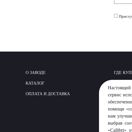
Присту
О ЗАВОДЕ
ГДЕ КУП
КАТАЛОГ
КАК СТР
Настоящий 
ОПЛАТА И ДОСТАВКА
ВОПРОС
сервис исп
обеспечени
помощи «co
нам улучши
выбрав соо
«Callibri»