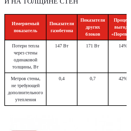
И НА ТОЛЩИНЕ СТЕН
Показатели
Процен
Измеряемый
Показатели
других
выгод
показатель
газобетона
блоков
«Пореви
Потери тепла
147 Вт
171 Вт
14%
через стены
одинаковой
толщины, Вт
Метров стены,
0,4
0,7
42%
не требующей
дополнительного
утепления